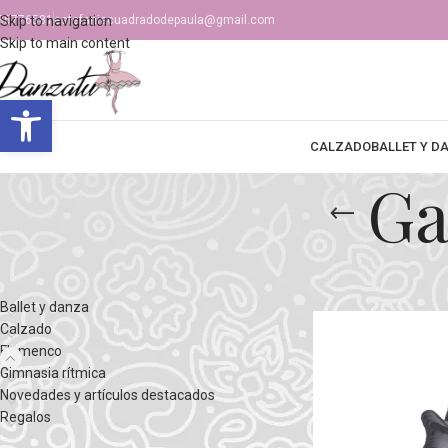
36776581
Skip to navigation
estefaniacuadradodepaula@gmail.com
Skip to main content
Abrir barra de herramientas
CALZADO
BALLET Y D
Ga
CATEGORÍAS DEL PRODUCTO
Inicio
Flamenco
Com
Ballet y danza
Calzado
Flamenco
Gimnasia rítmica
Novedades y artículos destacados
Regalos