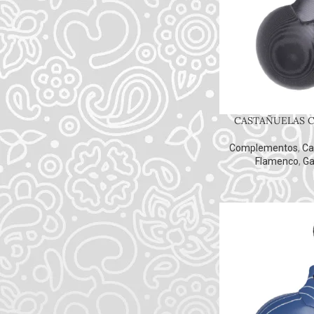
PRODUCTOS MÁS VENDIDOS
SOMBREROS
CASTAÑUELAS C
LLAVERO PUNTAS CLAUZAP
7.00
€
Complementos
,
Ca
Flamenco
,
Ga
NOMBRE DEL PRODUCTO