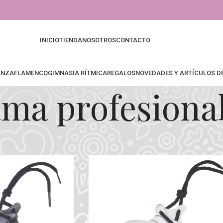
INICIO
TIENDA
NOSOTROS
CONTACTO
ANZA
FLAMENCO
GIMNASIA RÍTMICA
REGALOS
NOVEDADES Y ARTÍCULOS 
ma profesiona
plementos
Castañuelas
Gama profesional
Mostrar
9
12