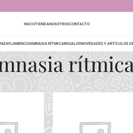
INICIO
TIENDA
NOSOTROS
CONTACTO
ANZA
FLAMENCO
GIMNASIA RÍTMICA
REGALOS
NOVEDADES Y ARTÍCULOS 
mnasia rítmic
ca
Mostrar
9
12