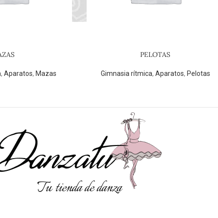
AZAS
PELOTAS
a
,
Aparatos
,
Mazas
Gimnasia rítmica
,
Aparatos
,
Pelotas
Tu tienda de danza