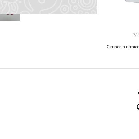
6.00
€
M
Gimnasia rítmic