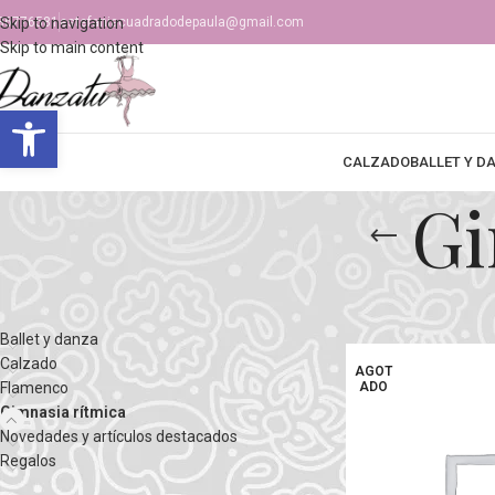
36776581
Skip to navigation
estefaniacuadradodepaula@gmail.com
Skip to main content
Abrir barra de herramientas
CALZADO
BALLET Y D
Gi
CATEGORÍAS DEL PRODUCTO
Inicio
Gimnasia rítmi
Ballet y danza
Calzado
AGOT
Flamenco
ADO
Gimnasia rítmica
Novedades y artículos destacados
Regalos