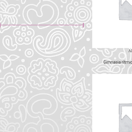
FILTRO POR PRECIO
Precio:
0€
—
10€
FILTRAR
A
Gimnasia rítmi
PRODUCTOS MÁS VENDIDOS
TUTUS Y VESTIDOS
MAILLOT ALEXINE
65.00
€
-
68.00
€
Modelo Griego