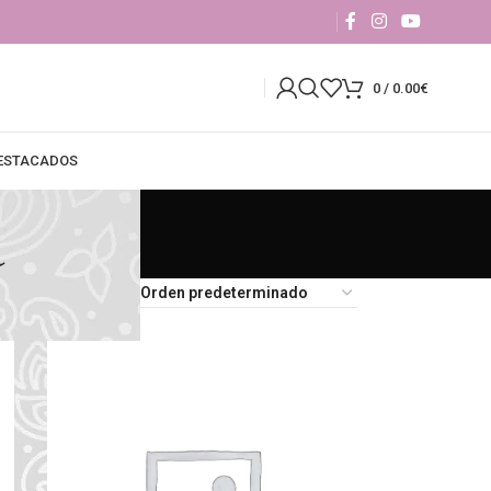
0
/
0.00
€
DESTACADOS
a
18
24