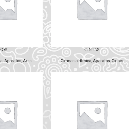
ROS
CINTAS
ca
,
Aparatos
,
Aros
Gimnasia rítmica
,
Aparatos
,
Cintas