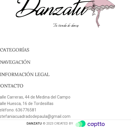
Tu tienda de danza
CATEGORÍAS
NAVEGACIÓN
INFORMACIÓN LEGAL
CONTACTO
alle Carreras, 44 de Medina del Campo
alle Huesca, 16 de Tordesillas
eléfono: 636776581
stefaniacuadradodepaula@gmail.com
DANZATU
© 2023 CREATED BY